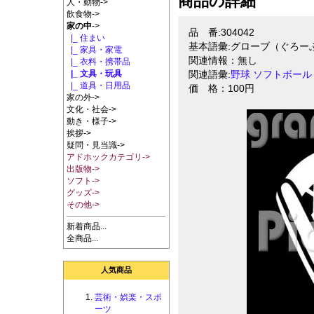
商品の詳細
人・動物->
飲食物->
家の中
->
品 番:304042
|_ 住まい
基本語彙:グローブ（ぐろー
|_ 家具・家電
関連情報：無し
|_ 衣料・携帯品
|_ 文具・玩具
関連語彙:
野球
ソフトボール
|_ 道具・日用品
価 格：100円
家の外->
文化・社会->
動き・様子->
挨拶->
疑問・見当識->
アドホックカテゴリ->
出版物->
ソフト->
グッズ->
その他->
新着商品...
全商品...
人気商品
芸術・娯楽・スポ
ーツ