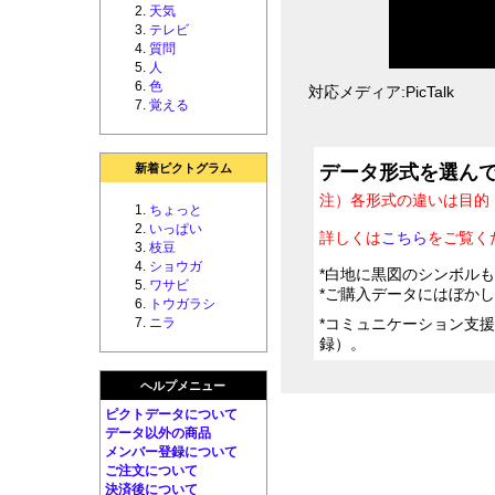
天気
テレビ
質問
人
色
対応メディア:PicTalk
覚える
新着ピクトグラム
データ形式を選ん
注）各形式の違いは目的
ちょっと
いっぱい
詳しくは
こちら
をご覧く
枝豆
ショウガ
*白地に黒図のシンボル
ワサビ
*ご購入データにはぼか
トウガラシ
ニラ
*コミュニケーション支
録）。
ヘルプメニュー
ピクトデータについて
データ以外の商品
メンバー登録について
ご注文について
決済後について