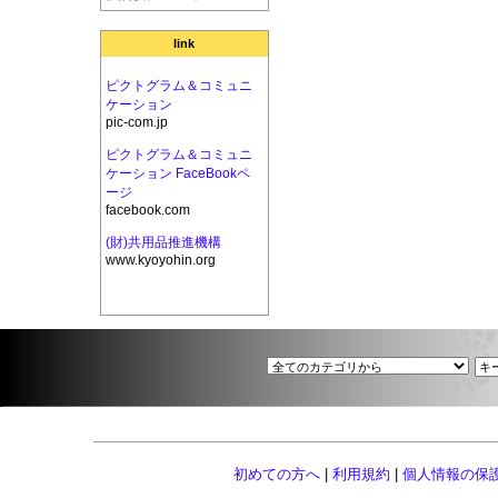
link
ピクトグラム＆コミュニ
ケーション
pic-com.jp
ピクトグラム＆コミュニ
ケーション FaceBookペ
ージ
facebook.com
(財)共用品推進機構
www.kyoyohin.org
初めての方へ
|
利用規約
|
個人情報の保