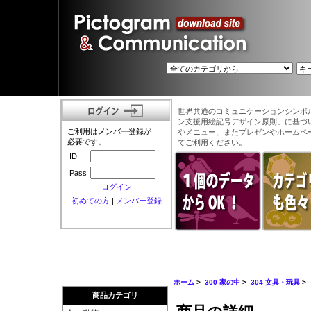
世界共通のコミュニケーションシンボ
ン支援用絵記号デザイン原則」に基づ
ご利用はメンバー登録が
やメニュー、またプレゼンやホームペ
必要です。
てご利用ください。
ID
Pass
ログイン
初めての方
|
メンバー登録
ホーム
>
300 家の中
>
304 文具・玩具
>
商品カテゴリ