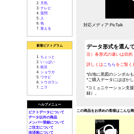
天気
テレビ
質問
人
色
対応メディア:PicTalk
覚える
新着ピクトグラム
データ形式を選ん
注）各形式の違いは目的
ちょっと
いっぱい
詳しくは
こちら
をご覧く
枝豆
ショウガ
*白地に黒図のシンボル
ワサビ
*ご購入データにはぼか
トウガラシ
ニラ
*コミュニケーション支
録）。
ヘルプメニュー
この商品をお求めの客様はこんな
ピクトデータについて
データ以外の商品
メンバー登録について
ご注文について
決済後について