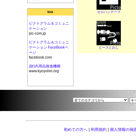
セロハンテープ
link
ピクトグラム＆コミュニ
ケーション
pic-com.jp
ピクトグラム＆コミュニ
ケーション FaceBookペ
ビーズとおし
ージ
facebook.com
(財)共用品推進機構
www.kyoyohin.org
初めての方へ
|
利用規約
|
個人情報の保