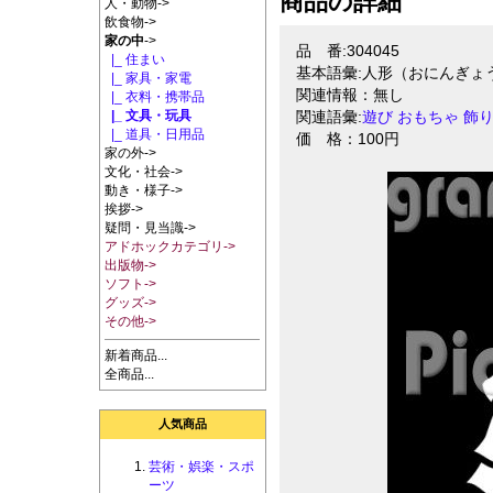
商品の詳細
人・動物->
飲食物->
家の中
->
品 番:304045
|_ 住まい
基本語彙:人形（おにんぎょ
|_ 家具・家電
関連情報：無し
|_ 衣料・携帯品
|_ 文具・玩具
関連語彙:
遊び
おもちゃ
飾
|_ 道具・日用品
価 格：100円
家の外->
文化・社会->
動き・様子->
挨拶->
疑問・見当識->
アドホックカテゴリ->
出版物->
ソフト->
グッズ->
その他->
新着商品...
全商品...
人気商品
芸術・娯楽・スポ
ーツ