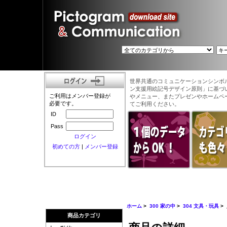
世界共通のコミュニケーションシンボ
ン支援用絵記号デザイン原則」に基づ
ご利用はメンバー登録が
やメニュー、またプレゼンやホームペ
必要です。
てご利用ください。
ID
Pass
ログイン
初めての方
|
メンバー登録
ホーム
>
300 家の中
>
304 文具・玩具
>
商品カテゴリ