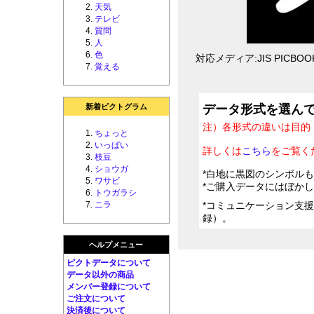
天気
テレビ
質問
人
色
対応メディア:JIS PICBOOK 
覚える
新着ピクトグラム
データ形式を選ん
注）各形式の違いは目的
ちょっと
いっぱい
詳しくは
こちら
をご覧く
枝豆
ショウガ
*白地に黒図のシンボル
ワサビ
*ご購入データにはぼか
トウガラシ
ニラ
*コミュニケーション支
録）。
ヘルプメニュー
ピクトデータについて
データ以外の商品
メンバー登録について
ご注文について
決済後について