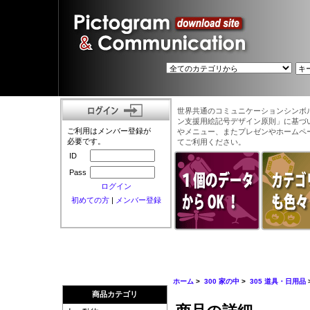
世界共通のコミュニケーションシンボ
ン支援用絵記号デザイン原則」に基づ
ご利用はメンバー登録が
やメニュー、またプレゼンやホームペ
必要です。
てご利用ください。
ID
Pass
ログイン
初めての方
|
メンバー登録
ホーム
>
300 家の中
>
305 道具・日用品
商品カテゴリ