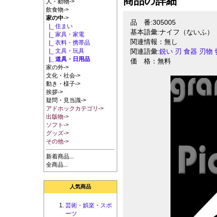
商品の詳細
人・動物->
飲食物->
家の中
->
品 番:305005
|_ 住まい
基本語彙:ナイフ（ないふ）
|_ 家具・家電
関連情報：無し
|_ 衣料・携帯品
|_ 文具・玩具
関連語彙:
鋭い
刃
食器
刃物
|_ 道具・日用品
価 格：無料
家の外->
文化・社会->
動き・様子->
挨拶->
疑問・見当識->
アドホックカテゴリ->
出版物->
ソフト->
グッズ->
その他->
新着商品...
全商品...
人気商品
芸術・娯楽・スポ
ーツ