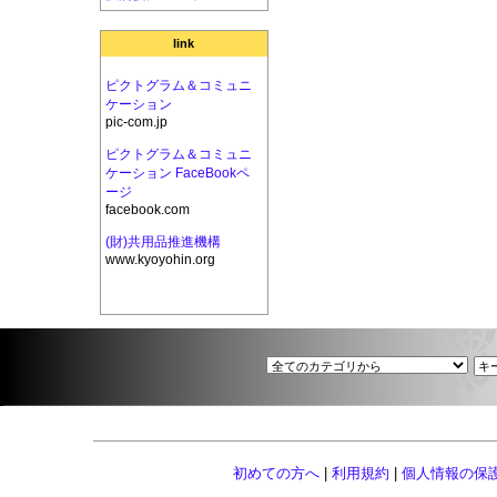
link
ピクトグラム＆コミュニ
ケーション
pic-com.jp
ピクトグラム＆コミュニ
ケーション FaceBookペ
ージ
facebook.com
(財)共用品推進機構
www.kyoyohin.org
初めての方へ
|
利用規約
|
個人情報の保