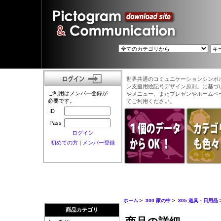
世界共通のコミュニケーションシンボ
ン支援用絵記号デザイン原則」に基づ
ご利用はメンバー登録が
やメニュー、またプレゼンやホームペ
必要です。
てご利用ください。
ID
Pass
ログイン
初めての方
|
メンバー登録
ホーム
>
300 家の中
>
305 道具・日用品
商品カテゴリ