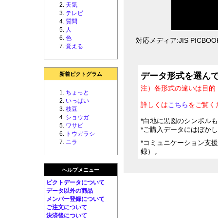
天気
テレビ
質問
人
色
対応メディア:JIS PICBOOK 
覚える
新着ピクトグラム
データ形式を選ん
注）各形式の違いは目的
ちょっと
いっぱい
詳しくは
こちら
をご覧く
枝豆
ショウガ
*白地に黒図のシンボル
ワサビ
*ご購入データにはぼか
トウガラシ
ニラ
*コミュニケーション支
録）。
ヘルプメニュー
ピクトデータについて
データ以外の商品
メンバー登録について
ご注文について
決済後について