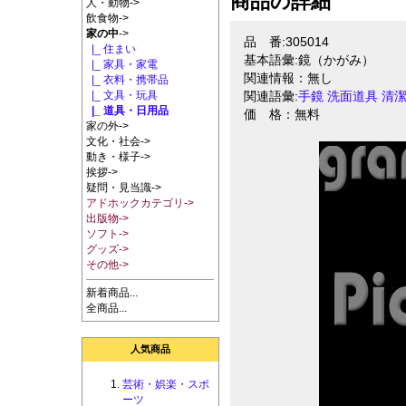
商品の詳細
人・動物->
飲食物->
家の中
->
品 番:305014
|_ 住まい
基本語彙:鏡（かがみ）
|_ 家具・家電
関連情報：無し
|_ 衣料・携帯品
|_ 文具・玩具
関連語彙:
手鏡
洗面道具
清
|_ 道具・日用品
価 格：無料
家の外->
文化・社会->
動き・様子->
挨拶->
疑問・見当識->
アドホックカテゴリ->
出版物->
ソフト->
グッズ->
その他->
新着商品...
全商品...
人気商品
芸術・娯楽・スポ
ーツ