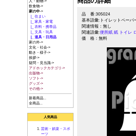
商品の詳細
人・動物->
飲食物->
家の中
->
品 番:305024
|_ 住まい
基本語彙:トイレットペーパ
|_ 家具・家電
関連情報：無し
|_ 衣料・携帯品
|_ 文具・玩具
関連語彙:
便所紙
紙
トイレ
|_ 道具・日用品
価 格：無料
家の外->
文化・社会->
動き・様子->
挨拶->
疑問・見当識->
アドホックカテゴリ->
出版物->
ソフト->
グッズ->
その他->
新着商品...
全商品...
人気商品
芸術・娯楽・スポ
ーツ