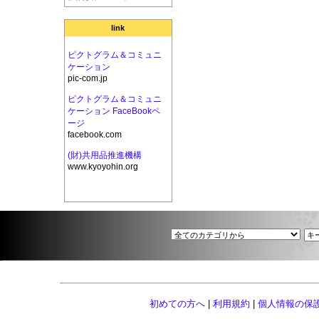
link
ピクトグラム＆コミュニ
ケーション
pic-com.jp
ピクトグラム＆コミュニ
ケーション FaceBookペ
ージ
facebook.com
(財)共用品推進機構
www.kyoyohin.org
初めての方へ
|
利用規約
|
個人情報の保