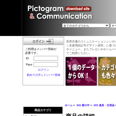
世界共通のコミュニケーションシンボ
ン支援用絵記号デザイン原則」に基づ
ご利用はメンバー登録が
やメニュー、またプレゼンやホームペ
必要です。
てご利用ください。
ID
Pass
ログイン
初めての方
|
メンバー登録
ホーム
>
300 家の中
>
305 道具・日用品
商品カテゴリ