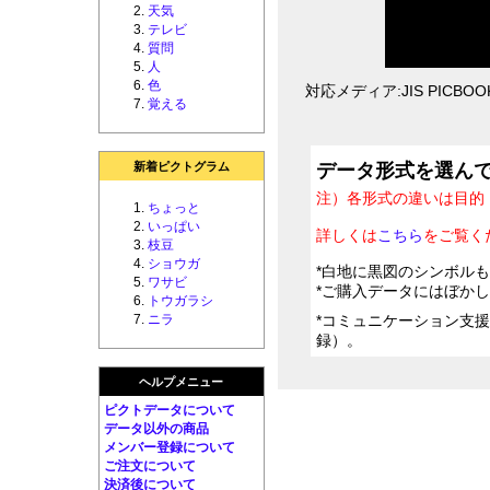
天気
テレビ
質問
人
色
対応メディア:JIS PICBOOK 
覚える
新着ピクトグラム
データ形式を選ん
注）各形式の違いは目的
ちょっと
いっぱい
詳しくは
こちら
をご覧く
枝豆
ショウガ
*白地に黒図のシンボル
ワサビ
*ご購入データにはぼか
トウガラシ
ニラ
*コミュニケーション支
録）。
ヘルプメニュー
ピクトデータについて
データ以外の商品
メンバー登録について
ご注文について
決済後について