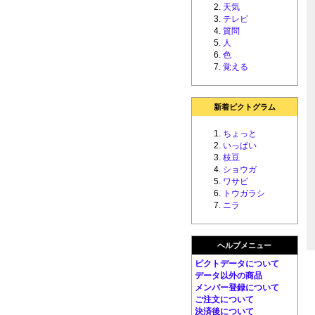
天気
テレビ
質問
人
色
覚える
新着ピクトグラム
ちょっと
いっぱい
枝豆
ショウガ
ワサビ
トウガラシ
ニラ
ヘルプメニュー
ピクトデータについて
データ以外の商品
メンバー登録について
ご注文について
決済後について