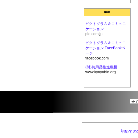
link
ピクトグラム＆コミュニ
ケーション
pic-com.jp
ピクトグラム＆コミュニ
ケーション FaceBookペ
ージ
facebook.com
(財)共用品推進機構
www.kyoyohin.org
初めての