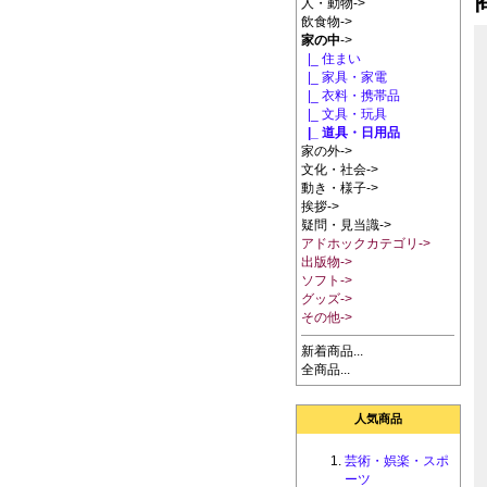
人・動物->
飲食物->
家の中
->
|_ 住まい
|_ 家具・家電
|_ 衣料・携帯品
|_ 文具・玩具
|_ 道具・日用品
家の外->
文化・社会->
動き・様子->
挨拶->
疑問・見当識->
アドホックカテゴリ->
出版物->
ソフト->
グッズ->
その他->
新着商品...
全商品...
人気商品
芸術・娯楽・スポ
ーツ