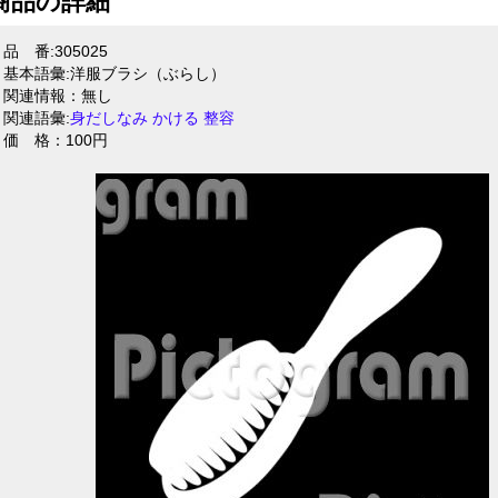
商品の詳細
品 番:305025
基本語彙:洋服ブラシ（ぶらし）
関連情報：無し
関連語彙:
身だしなみ
かける
整容
価 格：100円