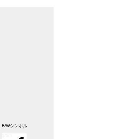
B/Wシンボル