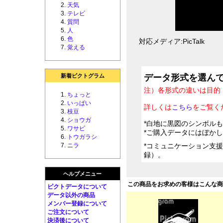
天気
テレビ
質問
人
色
対応メディア:PicTalk
覚える
新着ピクトグラム
データ形式を選ん
注）各形式の違いは目的
ちょっと
いっぱい
詳しくは
こちら
をご覧く
枝豆
ショウガ
*白地に黒図のシンボル
ワサビ
*ご購入データにはぼか
トウガラシ
ニラ
*コミュニケーション支
録）。
ヘルプメニュー
この商品をお求めの客様はこんな
ピクトデータについて
データ以外の商品
メンバー登録について
ご注文について
決済後について