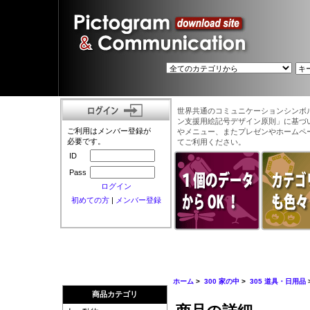
世界共通のコミュニケーションシンボ
ン支援用絵記号デザイン原則」に基づ
ご利用はメンバー登録が
やメニュー、またプレゼンやホームペ
必要です。
てご利用ください。
ID
Pass
ログイン
初めての方
|
メンバー登録
ホーム
>
300 家の中
>
305 道具・日用品
商品カテゴリ