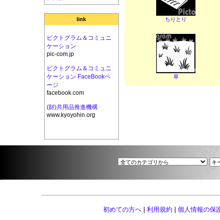
ちりとり
link
ピクトグラム＆コミュニ
ケーション
pic-com.jp
ピクトグラム＆コミュニ
ケーション FaceBookペ
草
ージ
facebook.com
(財)共用品推進機構
www.kyoyohin.org
初めての方へ
|
利用規約
|
個人情報の保