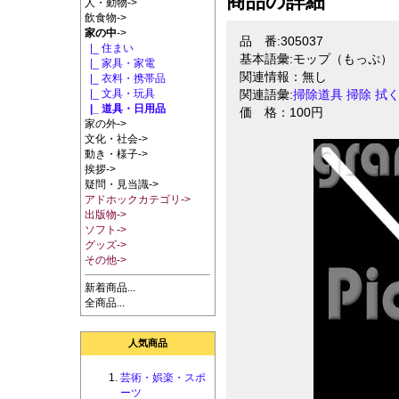
商品の詳細
人・動物->
飲食物->
家の中
->
品 番:305037
|_ 住まい
基本語彙:モップ（もっぷ）
|_ 家具・家電
関連情報：無し
|_ 衣料・携帯品
|_ 文具・玩具
関連語彙:
掃除道具
掃除
拭
|_ 道具・日用品
価 格：100円
家の外->
文化・社会->
動き・様子->
挨拶->
疑問・見当識->
アドホックカテゴリ->
出版物->
ソフト->
グッズ->
その他->
新着商品...
全商品...
人気商品
芸術・娯楽・スポ
ーツ