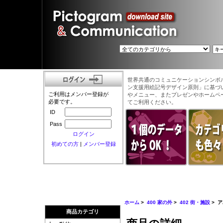
世界共通のコミュニケーションシンボ
ン支援用絵記号デザイン原則」に基づ
ご利用はメンバー登録が
やメニュー、またプレゼンやホームペ
必要です。
てご利用ください。
ID
Pass
ログイン
初めての方
|
メンバー登録
ホーム
>
400 家の外
>
402 街・施設
> 
商品カテゴリ