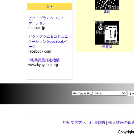
link
雷雨
ピクトグラム＆コミュニ
ケーション
pic-com.jp
ピクトグラム＆コミュニ
ケーション FaceBookペ
ージ
年賀状
facebook.com
(財)共用品推進機構
www.kyoyohin.org
初めての方へ
|
利用規約
|
個人情報の保
Copyright