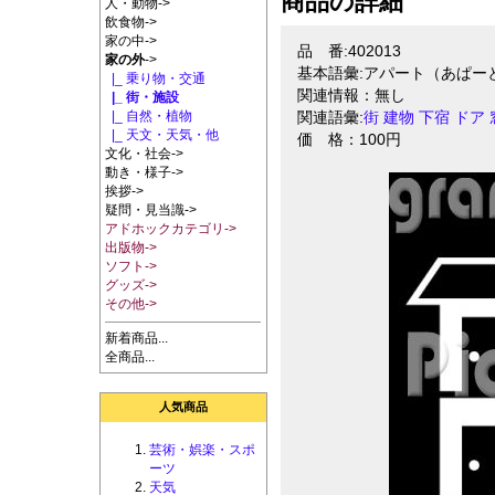
商品の詳細
人・動物->
飲食物->
家の中->
品 番:402013
家の外
->
基本語彙:アパート（あぱー
|_ 乗り物・交通
関連情報：無し
|_ 街・施設
|_ 自然・植物
関連語彙:
街
建物
下宿
ドア
|_ 天文・天気・他
価 格：100円
文化・社会->
動き・様子->
挨拶->
疑問・見当識->
アドホックカテゴリ->
出版物->
ソフト->
グッズ->
その他->
新着商品...
全商品...
人気商品
芸術・娯楽・スポ
ーツ
天気