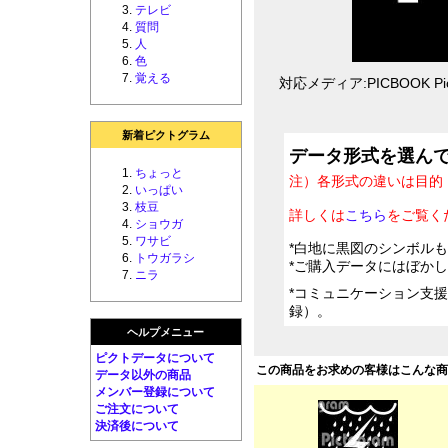
テレビ
質問
人
色
覚える
対応メディア:PICBOOK Pic
新着ピクトグラム
データ形式を選ん
ちょっと
注）各形式の違いは目的
いっぱい
枝豆
詳しくは
こちら
をご覧く
ショウガ
ワサビ
*白地に黒図のシンボル
トウガラシ
*ご購入データにはぼか
ニラ
*コミュニケーション支
録）。
ヘルプメニュー
ピクトデータについて
この商品をお求めの客様はこんな
データ以外の商品
メンバー登録について
ご注文について
決済後について