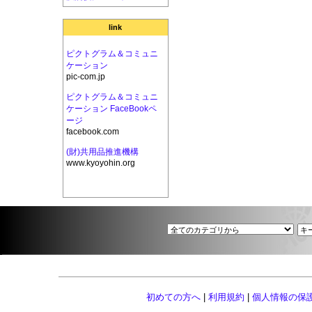
link
ピクトグラム＆コミュニ
ケーション
pic-com.jp
ピクトグラム＆コミュニ
ケーション FaceBookペ
ージ
facebook.com
(財)共用品推進機構
www.kyoyohin.org
初めての方へ
|
利用規約
|
個人情報の保