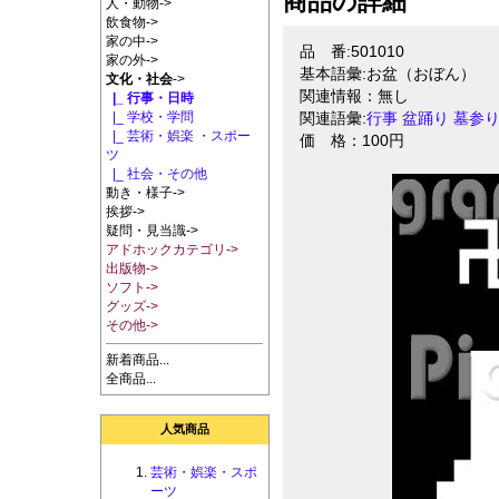
商品の詳細
人・動物->
飲食物->
家の中->
品 番:501010
家の外->
基本語彙:お盆（おぼん）
文化・社会
->
関連情報：無し
|_ 行事・日時
|_ 学校・学問
関連語彙:
行事
盆踊り
墓参
|_ 芸術・娯楽 ・スポー
価 格：100円
ツ
|_ 社会・その他
動き・様子->
挨拶->
疑問・見当識->
アドホックカテゴリ->
出版物->
ソフト->
グッズ->
その他->
新着商品...
全商品...
人気商品
芸術・娯楽・スポ
ーツ