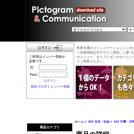
世界共通のコミュニケーションシンボ
ン支援用絵記号デザイン原則」に基づ
ご利用はメンバー登録が
やメニュー、またプレゼンやホームペ
必要です。
てご利用ください。
ID
Pass
ログイン
初めての方
|
メンバー登録
ホーム
>
500 文化・社会
>
501 行事・日
商品カテゴリ