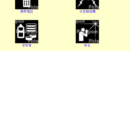
携帯電話
火災報知機
非常食
祈る