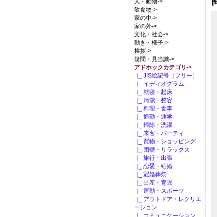
人・動物->
飲食物->
家の中->
家の外->
文化・社会->
動き・様子->
挨拶->
疑問・見当識->
アドホックカテゴリ
->
|_ JIS絵記号（フリー）
|_ イディオグラム
|_ 就寝・起床
|_ 清潔・整容
|_ 料理・食事
|_ 通勤・通学
|_ 掃除・洗濯
|_ 来客・パーティ
|_ 買物・ショッピング
|_ 団欒・リラックス
|_ 旅行・出張
|_ 恋愛・結婚
|_ 冠婚葬祭
|_ 出産・育児
|_ 運動・スポーツ
|_ アウトドア・レクリエ
ーション
|_ コミュニケーション