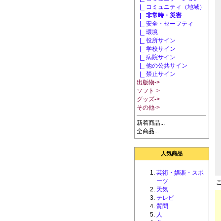
|_ コミュニティ（地域）
|_ 非常時・災害
|_ 安全・セーフティ
|_ 環境
|_ 役所サイン
|_ 学校サイン
|_ 病院サイン
|_ 他の公共サイン
|_ 禁止サイン
出版物->
ソフト->
グッズ->
その他->
新着商品...
全商品...
人気商品
芸術・娯楽・スポ
ーツ
天気
テレビ
質問
人