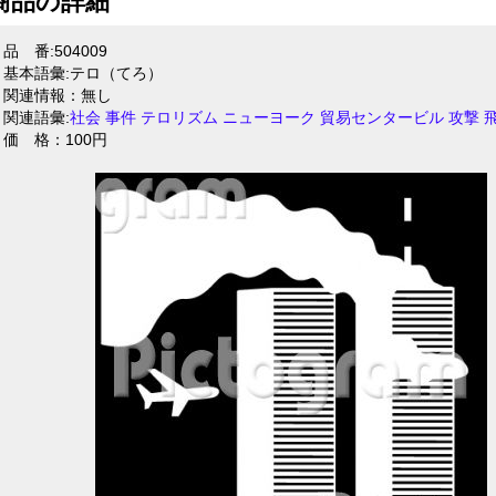
商品の詳細
品 番:504009
基本語彙:テロ（てろ）
関連情報：無し
関連語彙:
社会
事件
テロリズム
ニューヨーク
貿易センタービル
攻撃
価 格：100円