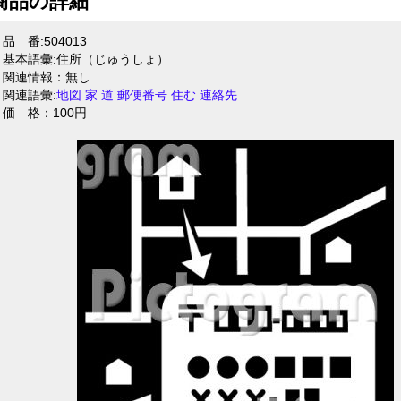
商品の詳細
品 番:504013
基本語彙:住所（じゅうしょ）
関連情報：無し
関連語彙:
地図
家
道
郵便番号
住む
連絡先
価 格：100円