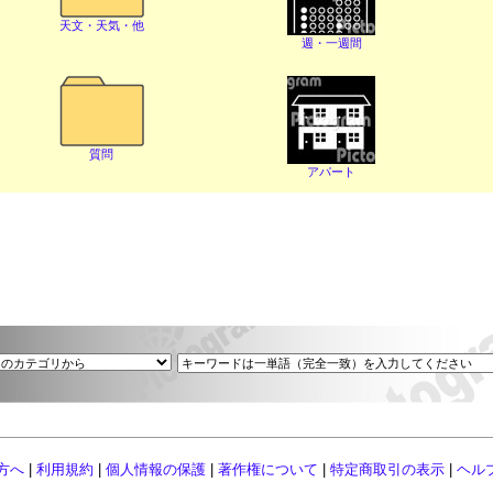
天文・天気・他
週・一週間
質問
アパート
方へ
|
利用規約
|
個人情報の保護
|
著作権について
|
特定商取引の表示
|
ヘル