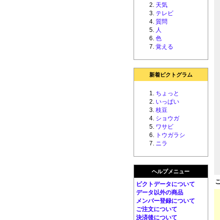
天気
テレビ
質問
人
色
覚える
新着ピクトグラム
ちょっと
いっぱい
枝豆
ショウガ
ワサビ
トウガラシ
ニラ
ヘルプメニュー
ピクトデータについて
データ以外の商品
メンバー登録について
ご注文について
決済後について