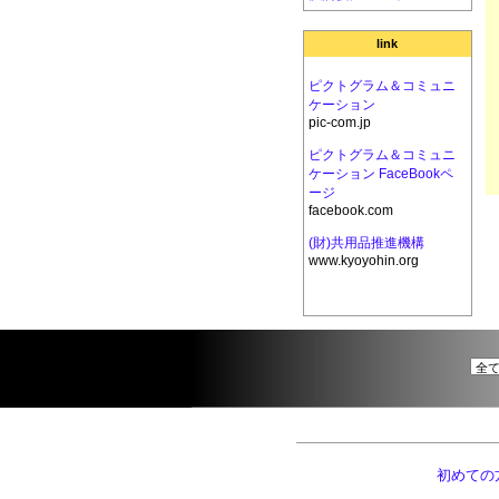
link
ピクトグラム＆コミュニ
ケーション
pic-com.jp
ピクトグラム＆コミュニ
ケーション FaceBookペ
ージ
facebook.com
(財)共用品推進機構
www.kyoyohin.org
初めての