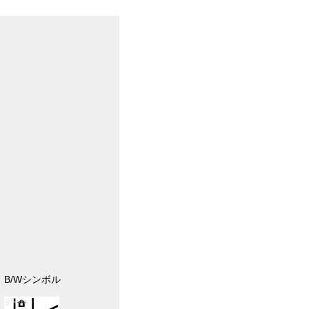
B/Wシンボル