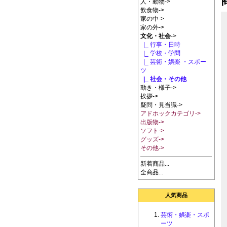
人・動物->
飲食物->
家の中->
家の外->
文化・社会
->
|_ 行事・日時
|_ 学校・学問
|_ 芸術・娯楽 ・スポー
ツ
|_ 社会・その他
動き・様子->
挨拶->
疑問・見当識->
アドホックカテゴリ->
出版物->
ソフト->
グッズ->
その他->
新着商品...
全商品...
人気商品
芸術・娯楽・スポ
ーツ