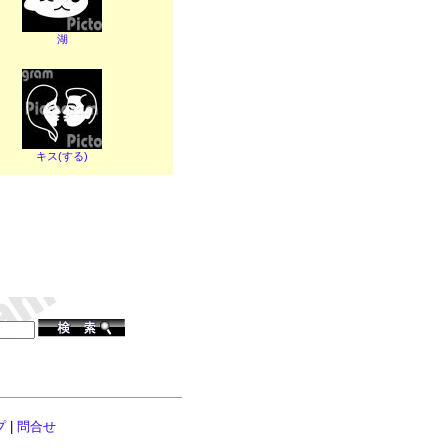
湖
キス(する)
プ
|
問合せ