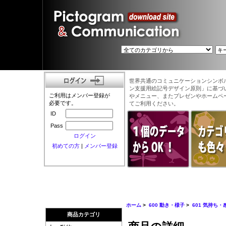
世界共通のコミュニケーションシンボ
ン支援用絵記号デザイン原則」に基づ
ご利用はメンバー登録が
やメニュー、またプレゼンやホームペ
必要です。
てご利用ください。
ID
Pass
ログイン
初めての方
|
メンバー登録
ホーム
>
600 動き・様子
>
601 気持ち・
商品カテゴリ