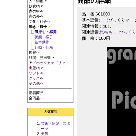
商品の詳細
人・動物->
飲食物->
家の中->
品 番:601009
家の外->
基本語彙:！（びっくりマー
文化・社会->
関連情報：無し
動き・様子
->
|_ 気持ち・感覚
関連語彙:
気持ち
！
びっく
|_ 状態・様子
価 格：100円
|_ 基本動作
|_ 行動・行為
挨拶->
疑問・見当識->
アドホックカテゴリ->
出版物->
ソフト->
グッズ->
その他->
新着商品...
全商品...
人気商品
芸術・娯楽・スポ
ーツ
天気