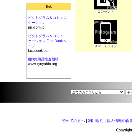
link
コンセント
ピクトグラム＆コミュニ
ケーション
pic-com.jp
ピクトグラム＆コミュニ
ケーション FaceBookペ
ージ
スマートフォン
facebook.com
(財)共用品推進機構
www.kyoyohin.org
初めての方へ
|
利用規約
|
個人情報の保
Copyright