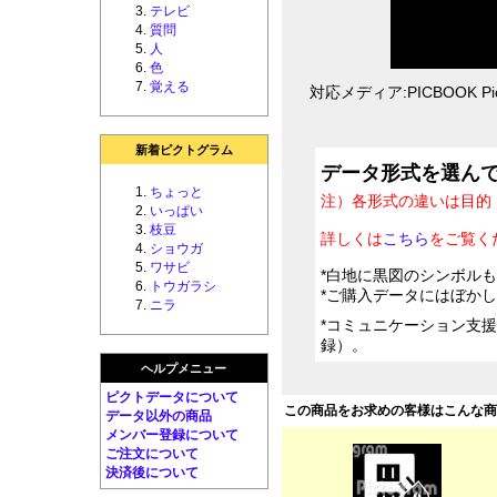
テレビ
質問
人
色
覚える
対応メディア:PICBOOK Pic
新着ピクトグラム
データ形式を選ん
ちょっと
注）各形式の違いは目的
いっぱい
枝豆
詳しくは
こちら
をご覧く
ショウガ
ワサビ
*白地に黒図のシンボル
トウガラシ
*ご購入データにはぼか
ニラ
*コミュニケーション支
録）。
ヘルプメニュー
ピクトデータについて
この商品をお求めの客様はこんな
データ以外の商品
メンバー登録について
ご注文について
決済後について