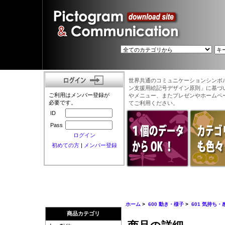
世界共通のコミュニケーションシンボ
ン支援用絵記号デザイン原則」に基づ
ご利用はメンバー登録が
やメニュー、またプレゼンやホームペ
必要です。
てご利用ください。
ID
Pass
ログイン
初めての方
|
メンバー登録
ホーム
>
600 動き・様子
>
601 気持ち・
商品カテゴリ