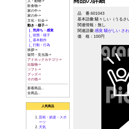
商品の詳細
人・動物->
飲食物->
家の中->
品 番:601043
家の外->
基本語彙:騒々しい（うるさ
文化・社会->
関連情報：無し
動き・様子
->
|_ 気持ち・感覚
関連語彙:
感覚
騒がしい
さ
|_ 状態・様子
価 格：100円
|_ 基本動作
|_ 行動・行為
挨拶->
疑問・見当識->
アドホックカテゴリ->
出版物->
ソフト->
グッズ->
その他->
新着商品...
全商品...
人気商品
芸術・娯楽・スポ
ーツ
天気