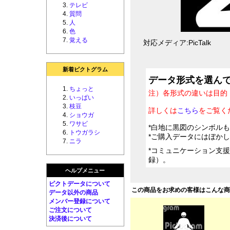
テレビ
質問
人
色
覚える
対応メディア:PicTalk
新着ピクトグラム
データ形式を選ん
ちょっと
注）各形式の違いは目的
いっぱい
枝豆
詳しくは
こちら
をご覧く
ショウガ
ワサビ
*白地に黒図のシンボル
トウガラシ
*ご購入データにはぼか
ニラ
*コミュニケーション支
録）。
ヘルプメニュー
ピクトデータについて
この商品をお求めの客様はこんな
データ以外の商品
メンバー登録について
ご注文について
決済後について