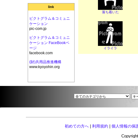
link
落ち着いた
ピクトグラム＆コミュニ
ケーション
pic-com.jp
ピクトグラム＆コミュニ
ケーション FaceBookペ
ージ
イライラ
facebook.com
(財)共用品推進機構
www.kyoyohin.org
初めての方へ
|
利用規約
|
個人情報の保
Copyright