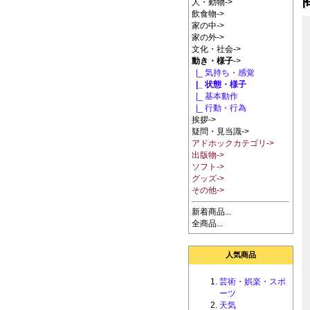
人・動物->
飲食物->
家の中->
家の外->
文化・社会->
動き・様子
->
|_ 気持ち・感覚
|_ 状態・様子
|_ 基本動作
|_ 行動・行為
挨拶->
疑問・見当識->
アドホックカテゴリ->
出版物->
ソフト->
グッズ->
その他->
新着商品...
全商品...
人気商品
芸術・娯楽・スポ
ーツ
天気