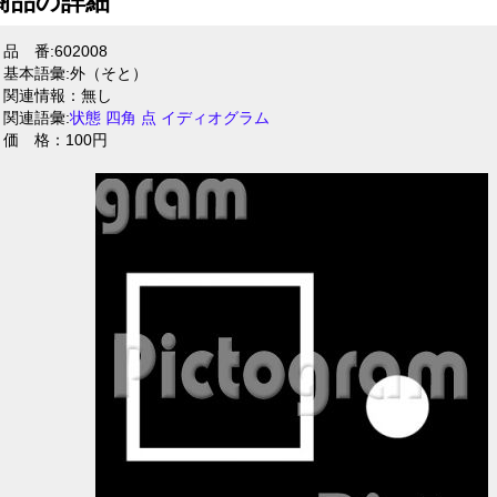
商品の詳細
品 番:602008
基本語彙:外（そと）
関連情報：無し
関連語彙:
状態
四角
点
イディオグラム
価 格：100円