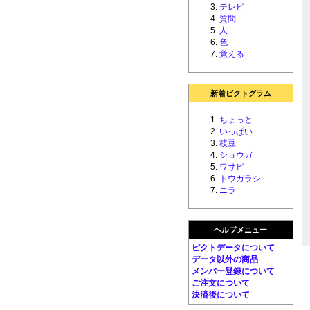
テレビ
質問
人
色
覚える
新着ピクトグラム
ちょっと
いっぱい
枝豆
ショウガ
ワサビ
トウガラシ
ニラ
ヘルプメニュー
ピクトデータについて
データ以外の商品
メンバー登録について
ご注文について
決済後について