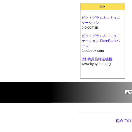
link
ピクトグラム＆コミュニ
ケーション
pic-com.jp
ピクトグラム＆コミュニ
ケーション FaceBookペ
ージ
facebook.com
(財)共用品推進機構
www.kyoyohin.org
初めての