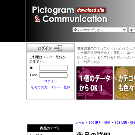
世界共通のコミュニケーションシンボ
ン支援用絵記号デザイン原則」に基づ
ご利用はメンバー登録が
やメニュー、またプレゼンやホームペ
必要です。
てご利用ください。
ID
Pass
ログイン
初めての方
|
メンバー登録
ホーム
>
600 動き・様子
>
602 状態・様
商品カテゴリ