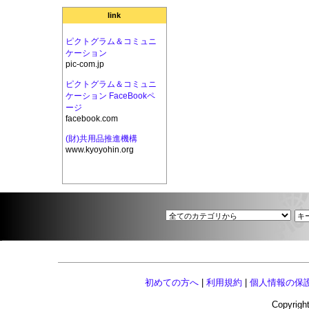
link
ピクトグラム＆コミュニ
ケーション
pic-com.jp
ピクトグラム＆コミュニ
ケーション FaceBookペ
ージ
facebook.com
(財)共用品推進機構
www.kyoyohin.org
初めての方へ
|
利用規約
|
個人情報の保
Copyright