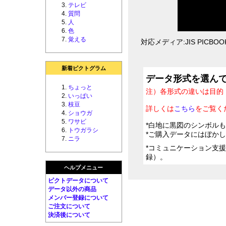
テレビ
質問
人
色
覚える
対応メディア:JIS PICBOOK 
新着ピクトグラム
データ形式を選ん
ちょっと
注）各形式の違いは目的
いっぱい
枝豆
詳しくは
こちら
をご覧く
ショウガ
ワサビ
*白地に黒図のシンボル
トウガラシ
*ご購入データにはぼか
ニラ
*コミュニケーション支
録）。
ヘルプメニュー
ピクトデータについて
データ以外の商品
メンバー登録について
ご注文について
決済後について