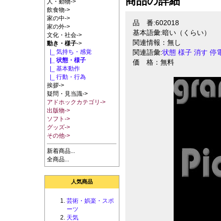
商品の詳細
人・動物->
飲食物->
家の中->
品 番:602018
家の外->
基本語彙:暗い（くらい）
文化・社会->
関連情報：無し
動き・様子
->
|_ 気持ち・感覚
関連語彙:
状態
様子
消す
停
|_ 状態・様子
価 格：無料
|_ 基本動作
|_ 行動・行為
挨拶->
疑問・見当識->
アドホックカテゴリ->
出版物->
ソフト->
グッズ->
その他->
新着商品...
全商品...
人気商品
芸術・娯楽・スポ
ーツ
天気