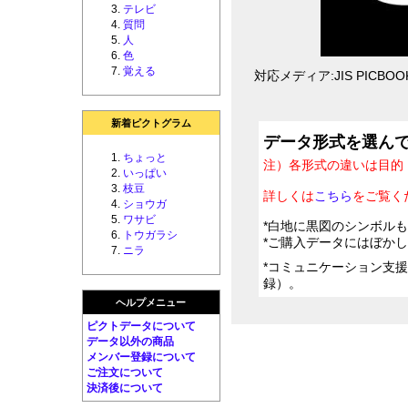
テレビ
質問
人
色
覚える
対応メディア:JIS PICBOOK 
新着ピクトグラム
データ形式を選ん
ちょっと
注）各形式の違いは目的
いっぱい
枝豆
詳しくは
こちら
をご覧く
ショウガ
ワサビ
*白地に黒図のシンボル
トウガラシ
*ご購入データにはぼか
ニラ
*コミュニケーション支
録）。
ヘルプメニュー
ピクトデータについて
データ以外の商品
メンバー登録について
ご注文について
決済後について