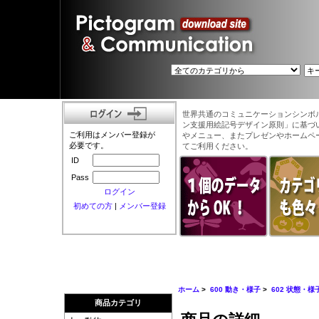
世界共通のコミュニケーションシンボ
ン支援用絵記号デザイン原則」に基づ
ご利用はメンバー登録が
やメニュー、またプレゼンやホームペ
必要です。
てご利用ください。
ID
Pass
ログイン
初めての方
|
メンバー登録
ホーム
>
600 動き・様子
>
602 状態・様
商品カテゴリ