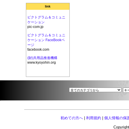
link
ピクトグラム＆コミュニ
ケーション
pic-com.jp
ピクトグラム＆コミュニ
ケーション FaceBookペ
ージ
facebook.com
(財)共用品推進機構
www.kyoyohin.org
初めての方へ
|
利用規約
|
個人情報の保
Copyright