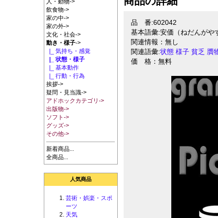
商品の詳細
人・動物->
飲食物->
家の中->
品 番:602042
家の外->
基本語彙:安価（ねだんがや
文化・社会->
関連情報：無し
動き・様子
->
|_ 気持ち・感覚
関連語彙:
状態
様子
貧乏
贋
|_ 状態・様子
価 格：無料
|_ 基本動作
|_ 行動・行為
挨拶->
疑問・見当識->
アドホックカテゴリ->
出版物->
ソフト->
グッズ->
その他->
新着商品...
全商品...
人気商品
芸術・娯楽・スポ
ーツ
天気