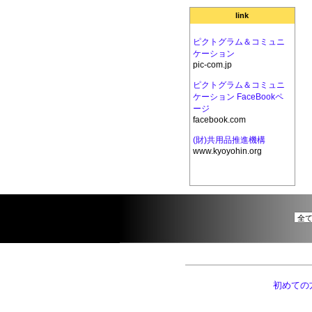
link
ピクトグラム＆コミュニ
ケーション
pic-com.jp
ピクトグラム＆コミュニ
ケーション FaceBookペ
ージ
facebook.com
(財)共用品推進機構
www.kyoyohin.org
初めての