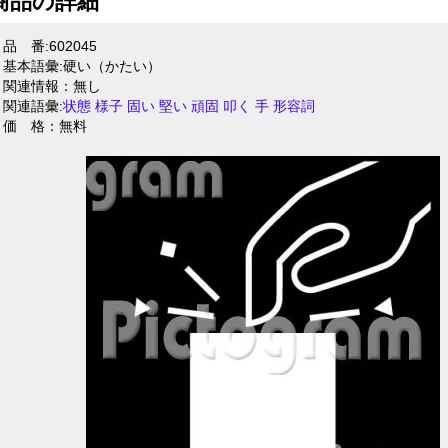
商品の詳細
品 番:602045
基本語彙:硬い（かたい）
関連情報：無し
関連語彙:
状態
様子
固い
堅い
頑固
叩く
手
形容詞
価 格：無料