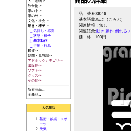
商品の詳細
人・動物->
飲食物->
家の中->
品 番:603046
家の外->
基本語彙:転ぶ（ころぶ）
文化・社会->
関連情報：無し
動き・様子
->
|_ 気持ち・感覚
関連語彙:
動き
動作
倒れる
|_ 状態・様子
価 格：100円
|_ 基本動作
|_ 行動・行為
挨拶->
疑問・見当識->
アドホックカテゴリ->
出版物->
ソフト->
グッズ->
その他->
新着商品...
全商品...
人気商品
芸術・娯楽・スポ
ーツ
天気