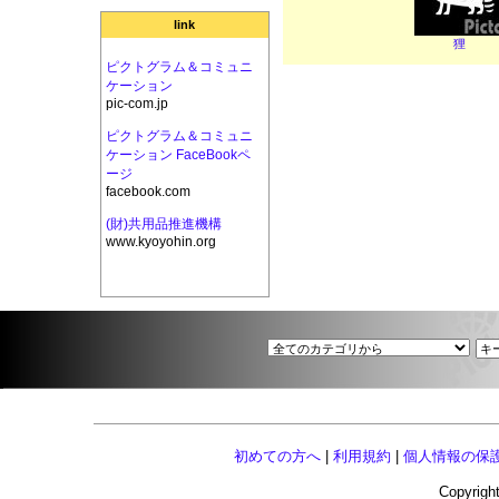
link
狸
ピクトグラム＆コミュニ
ケーション
pic-com.jp
ピクトグラム＆コミュニ
ケーション FaceBookペ
ージ
facebook.com
(財)共用品推進機構
www.kyoyohin.org
初めての方へ
|
利用規約
|
個人情報の保
Copyright