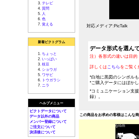
テレビ
質問
人
色
覚える
対応メディア:PicTalk
新着ピクトグラム
データ形式を選ん
ちょっと
注）各形式の違いは目的
いっぱい
枝豆
詳しくは
こちら
をご覧く
ショウガ
ワサビ
*白地に黒図のシンボル
トウガラシ
*ご購入データにはぼか
ニラ
*コミュニケーション支
録）。
ヘルプメニュー
ピクトデータについて
この商品をお求めの客様はこんな
データ以外の商品
メンバー登録について
ご注文について
決済後について