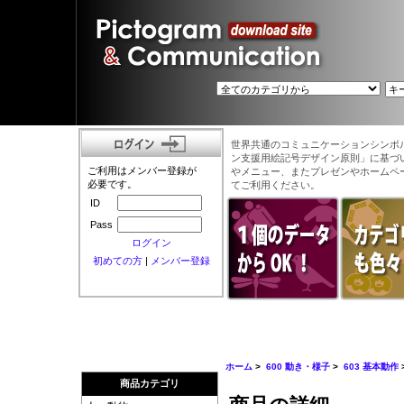
世界共通のコミュニケーションシンボ
ン支援用絵記号デザイン原則」に基づ
ご利用はメンバー登録が
やメニュー、またプレゼンやホームペ
必要です。
てご利用ください。
ID
Pass
ログイン
初めての方
|
メンバー登録
ホーム
>
600 動き・様子
>
603 基本動作
商品カテゴリ