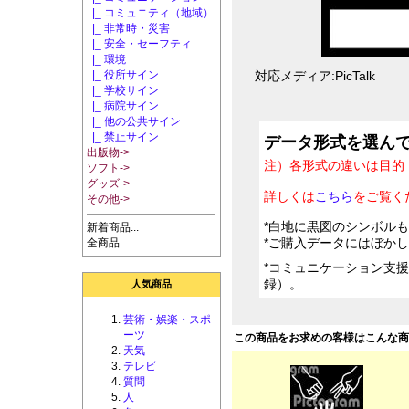
|_ コミュニティ（地域）
|_ 非常時・災害
|_ 安全・セーフティ
|_ 環境
|_ 役所サイン
対応メディア:PicTalk
|_ 学校サイン
|_ 病院サイン
|_ 他の公共サイン
|_ 禁止サイン
データ形式を選ん
出版物->
注）各形式の違いは目的
ソフト->
グッズ->
詳しくは
こちら
をご覧く
その他->
*白地に黒図のシンボル
新着商品...
*ご購入データにはぼか
全商品...
*コミュニケーション支
録）。
人気商品
芸術・娯楽・スポ
ーツ
この商品をお求めの客様はこんな
天気
テレビ
質問
人