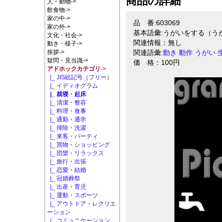
商品の詳細
人・動物->
飲食物->
家の中->
品 番:603069
家の外->
基本語彙:うがいをする（う
文化・社会->
関連情報：無し
動き・様子->
挨拶->
関連語彙:
動き
動作
うがい
疑問・見当識->
価 格：100円
アドホックカテゴリ
->
|_ JIS絵記号（フリー）
|_ イディオグラム
|_ 就寝・起床
|_ 清潔・整容
|_ 料理・食事
|_ 通勤・通学
|_ 掃除・洗濯
|_ 来客・パーティ
|_ 買物・ショッピング
|_ 団欒・リラックス
|_ 旅行・出張
|_ 恋愛・結婚
|_ 冠婚葬祭
|_ 出産・育児
|_ 運動・スポーツ
|_ アウトドア・レクリエ
ーション
|_ コミュニケーション