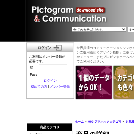
世界共通のコミュニケーションシンボ
ン支援用絵記号デザイン原則」に基づ
ご利用はメンバー登録が
やメニュー、またプレゼンやホームペ
必要です。
てご利用ください。
ID
Pass
ログイン
初めての方
|
メンバー登録
ホーム
>
000 アドホックカテゴリ
>
5 就
商品カテゴリ