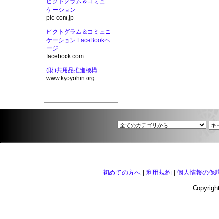
ピクトグラム＆コミュニ
ケーション
pic-com.jp
ピクトグラム＆コミュニ
ケーション FaceBookペ
ージ
facebook.com
(財)共用品推進機構
www.kyoyohin.org
初めての方へ
|
利用規約
|
個人情報の保
Copyright