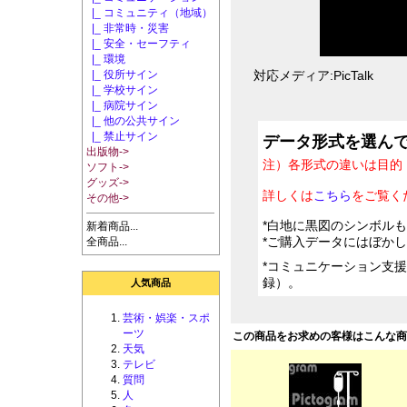
|_ コミュニティ（地域）
|_ 非常時・災害
|_ 安全・セーフティ
|_ 環境
|_ 役所サイン
対応メディア:PicTalk
|_ 学校サイン
|_ 病院サイン
|_ 他の公共サイン
|_ 禁止サイン
データ形式を選ん
出版物->
注）各形式の違いは目的
ソフト->
グッズ->
詳しくは
こちら
をご覧く
その他->
*白地に黒図のシンボル
新着商品...
*ご購入データにはぼか
全商品...
*コミュニケーション支
録）。
人気商品
芸術・娯楽・スポ
ーツ
この商品をお求めの客様はこんな
天気
テレビ
質問
人