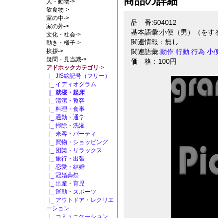
商品の詳細
人・動物->
飲食物->
家の中->
品 番:604012
家の外->
基本語彙:小便（男）（をす
文化・社会->
関連情報：無し
動き・様子->
挨拶->
関連語彙:
動作
行動
行為
小
疑問・見当識->
価 格：100円
アドホックカテゴリ
->
|_ JIS絵記号（フリー）
|_ イディオグラム
|_ 就寝・起床
|_ 清潔・整容
|_ 料理・食事
|_ 通勤・通学
|_ 掃除・洗濯
|_ 来客・パーティ
|_ 買物・ショッピング
|_ 団欒・リラックス
|_ 旅行・出張
|_ 恋愛・結婚
|_ 冠婚葬祭
|_ 出産・育児
|_ 運動・スポーツ
|_ アウトドア・レクリエ
ーション
|_ コミュニケーション