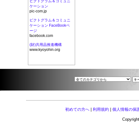
ピクトグラム＆コミュニ
ケーション
pic-com.jp
ピクトグラム＆コミュニ
ケーション FaceBookペ
ージ
facebook.com
(財)共用品推進機構
www.kyoyohin.org
初めての方へ
|
利用規約
|
個人情報の保
Copyright