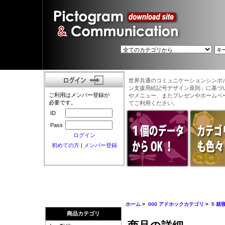
世界共通のコミュニケーションシンボ
ン支援用絵記号デザイン原則」に基づ
ご利用はメンバー登録が
やメニュー、またプレゼンやホームペ
必要です。
てご利用ください。
ID
Pass
ログイン
初めての方
|
メンバー登録
ホーム
>
000 アドホックカテゴリ
>
5 就
商品カテゴリ