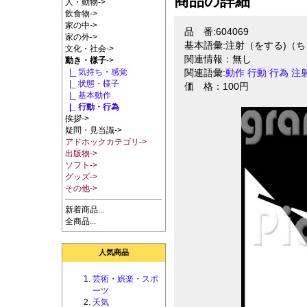
商品の詳細
人・動物->
飲食物->
家の中->
品 番:604069
家の外->
基本語彙:注射（をする)（
文化・社会->
関連情報：無し
動き・様子
->
|_ 気持ち・感覚
関連語彙:
動作
行動
行為
注
|_ 状態・様子
価 格：100円
|_ 基本動作
|_ 行動・行為
挨拶->
疑問・見当識->
アドホックカテゴリ->
出版物->
ソフト->
グッズ->
その他->
新着商品...
全商品...
人気商品
芸術・娯楽・スポ
ーツ
天気