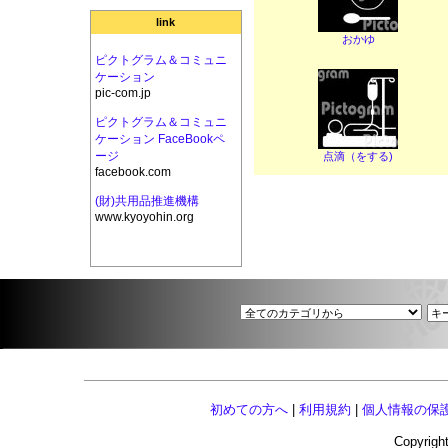
link
おかゆ
ピクトグラム＆コミュニ
ケーション
pic-com.jp
ピクトグラム＆コミュニ
ケーション FaceBookペ
ージ
点滴（をする)
facebook.com
(財)共用品推進機構
www.kyoyohin.org
初めての方へ
|
利用規約
|
個人情報の保
Copyright