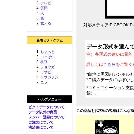
テレビ
質問
人
色
覚える
対応メディア:PICBOOK Pic
新着ピクトグラム
データ形式を選ん
ちょっと
注）各形式の違いは目的
いっぱい
枝豆
詳しくは
こちら
をご覧く
ショウガ
ワサビ
*白地に黒図のシンボル
トウガラシ
*ご購入データにはぼか
ニラ
*コミュニケーション支
録）。
ヘルプメニュー
ピクトデータについて
この商品をお求めの客様はこんな
データ以外の商品
メンバー登録について
ご注文について
決済後について