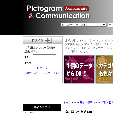
世界共通のコミュニケーションシンボ
ン支援用絵記号デザイン原則」に基づ
ご利用はメンバー登録が
やメニュー、またプレゼンやホームペ
必要です。
てご利用ください。
ID
Pass
ログイン
初めての方
|
メンバー登録
ホーム
>
600 動き・様子
>
604 行動・行
商品カテゴリ