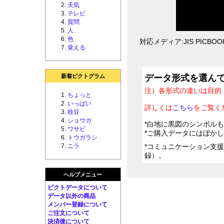
天気
テレビ
質問
人
色
対応メディア:JIS PICBOOK 
覚える
新着ピクトグラム
データ形式を選ん
注）各形式の違いは目的
ちょっと
いっぱい
詳しくは
こちら
をご覧く
枝豆
ショウガ
*白地に黒図のシンボル
ワサビ
*ご購入データにはぼか
トウガラシ
ニラ
*コミュニケーション支
録）。
ヘルプメニュー
ピクトデータについて
データ以外の商品
メンバー登録について
ご注文について
決済後について