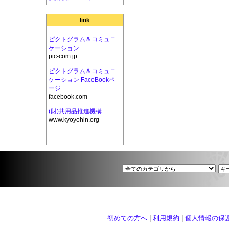
link
ピクトグラム＆コミュニ
ケーション
pic-com.jp
ピクトグラム＆コミュニ
ケーション FaceBookペ
ージ
facebook.com
(財)共用品推進機構
www.kyoyohin.org
初めての方へ
|
利用規約
|
個人情報の保