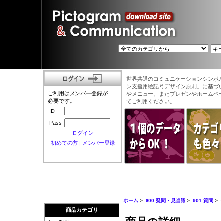
世界共通のコミュニケーションシンボ
ン支援用絵記号デザイン原則」に基づ
ご利用はメンバー登録が
やメニュー、またプレゼンやホームペ
必要です。
てご利用ください。
ID
Pass
ログイン
初めての方
|
メンバー登録
ホーム
>
900 疑問・見当識
>
901 質問
>
商品カテゴリ