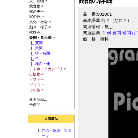
商品の詳細
人・動物->
飲食物->
家の中->
品 番:901001
家の外->
基本語彙:何？（なに？）
文化・社会->
関連情報：無し
動き・様子->
挨拶->
関連語彙:
？
何
質問
疑問
は
疑問・見当識
->
価 格：無料
|_ 質問
|_ 天気
|_ 時・時間
|_ 色
|_ 地図・他
アドホックカテゴリ->
出版物->
ソフト->
グッズ->
その他->
新着商品...
全商品...
人気商品
芸術・娯楽・スポ
ーツ