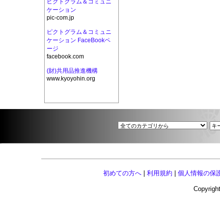
ピクトグラム＆コミュニ
ケーション
pic-com.jp
ピクトグラム＆コミュニ
ケーション FaceBookペ
ージ
facebook.com
(財)共用品推進機構
www.kyoyohin.org
初めての方へ
|
利用規約
|
個人情報の保
Copyright