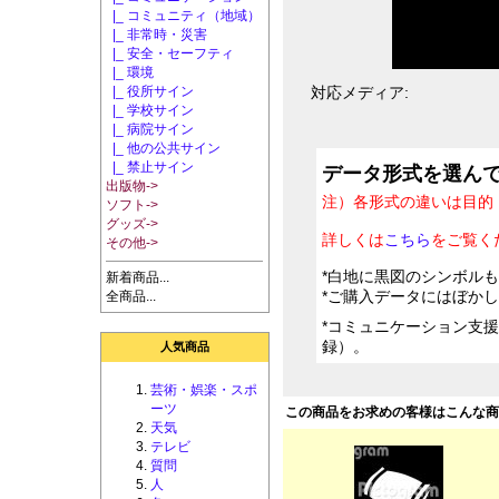
|_ コミュニティ（地域）
|_ 非常時・災害
|_ 安全・セーフティ
|_ 環境
|_ 役所サイン
対応メディア:
|_ 学校サイン
|_ 病院サイン
|_ 他の公共サイン
|_ 禁止サイン
データ形式を選ん
出版物->
注）各形式の違いは目的
ソフト->
グッズ->
詳しくは
こちら
をご覧く
その他->
*白地に黒図のシンボル
新着商品...
*ご購入データにはぼか
全商品...
*コミュニケーション支
録）。
人気商品
芸術・娯楽・スポ
ーツ
この商品をお求めの客様はこんな
天気
テレビ
質問
人