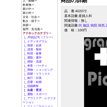
商品の詳細
人・動物->
飲食物->
家の中->
品 番:402072
家の外->
基本語彙:産婦人科
文化・社会->
関連情報：無し
動き・様子->
挨拶->
関連語彙:
街
施設
病院
病気
疑問・見当識->
価 格：100円
アドホックカテゴリ
->
|_ JIS絵記号（フリー）
|_ イディオグラム
|_ 就寝・起床
|_ 清潔・整容
|_ 料理・食事
|_ 通勤・通学
|_ 掃除・洗濯
|_ 来客・パーティ
|_ 買物・ショッピング
|_ 団欒・リラックス
|_ 旅行・出張
|_ 恋愛・結婚
|_ 冠婚葬祭
|_ 出産・育児
|_ 運動・スポーツ
|_ アウトドア・レクリエ
ーション
|_ コミュニケーション