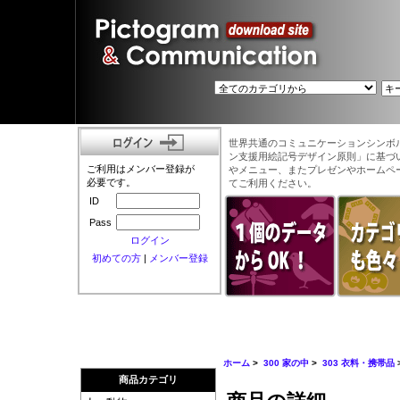
世界共通のコミュニケーションシンボ
ン支援用絵記号デザイン原則」に基づ
ご利用はメンバー登録が
やメニュー、またプレゼンやホームペ
必要です。
てご利用ください。
ID
Pass
ログイン
初めての方
|
メンバー登録
ホーム
>
300 家の中
>
303 衣料・携帯品
商品カテゴリ