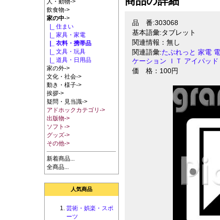
商品の詳細
人・動物->
飲食物->
家の中
->
品 番:303068
|_ 住まい
基本語彙:タブレット
|_ 家具・家電
関連情報：無し
|_ 衣料・携帯品
|_ 文具・玩具
関連語彙:
たぶれっと
家電
|_ 道具・日用品
ケーション
ＩＴ
アイパッド
家の外->
価 格：100円
文化・社会->
動き・様子->
挨拶->
疑問・見当識->
アドホックカテゴリ->
出版物->
ソフト->
グッズ->
その他->
新着商品...
全商品...
人気商品
芸術・娯楽・スポ
ーツ