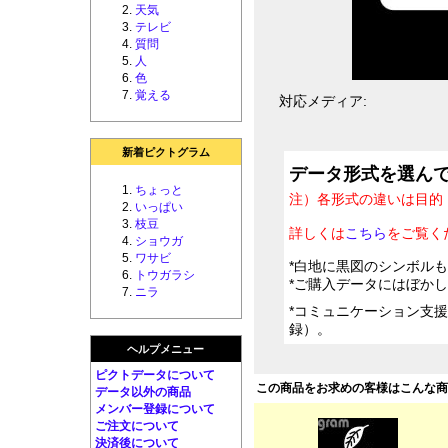
天気
テレビ
質問
人
色
覚える
対応メディア:
新着ピクトグラム
データ形式を選ん
ちょっと
注）各形式の違いは目的
いっぱい
枝豆
詳しくは
こちら
をご覧く
ショウガ
ワサビ
*白地に黒図のシンボル
トウガラシ
*ご購入データにはぼか
ニラ
*コミュニケーション支
録）。
ヘルプメニュー
ピクトデータについて
この商品をお求めの客様はこんな
データ以外の商品
メンバー登録について
ご注文について
決済後について