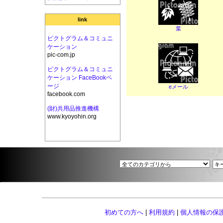
link
葉
ピクトグラム＆コミュニ
ケーション
pic-com.jp
ピクトグラム＆コミュニ
ケーション FaceBookペ
ージ
eメール
facebook.com
(財)共用品推進機構
www.kyoyohin.org
初めての方へ
|
利用規約
|
個人情報の保